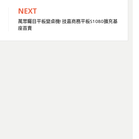
NEXT
萬眾矚目平板變桌機! 技嘉商務平板S1080擴充基
座首賣