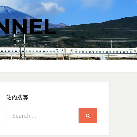
NNEL
站內搜尋
Search
SEARCH
for: