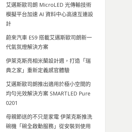
艾邁斯歐司朗 MicroLED 光傳輸技術
模擬平台加速 AI 資料中心高速互連設
計
蔚來汽車 ES9 搭載艾邁斯歐司朗新一
代氣氛燈解決方案
伊萊克斯亮相米蘭設計週，打造「瑞
典之家」重新定義感官體驗
艾邁斯歐司朗推出適用於極小空間的
均勻光效解決方案 SMARTLED Pure
0201
母親節送的不只是家電 伊萊克斯推洗
碗機「碗全啟動服務」從安裝到使用