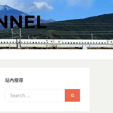
NNEL
站內搜尋
Search
SEARCH
for: