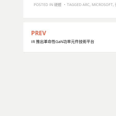
POSTED IN
硬體
TAGGED
ARC
,
MICROSOFT
,
PREV
文
IR 推出革命性GaN功率元件技術平台
章
導
覽