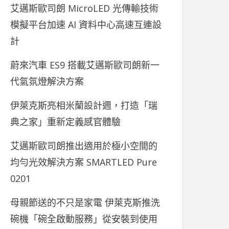
艾邁斯歐司朗 MicroLED 光傳輸技術
模擬平台加速 AI 資料中心高速互連設
計
蔚來汽車 ES9 搭載艾邁斯歐司朗新一
代氣氛燈解決方案
伊萊克斯亮相米蘭設計週，打造「瑞
典之家」重新定義感官體驗
艾邁斯歐司朗推出適用於極小空間的
均勻光效解決方案 SMARTLED Pure
0201
母親節送的不只是家電 伊萊克斯推洗
碗機「碗全啟動服務」從安裝到使用