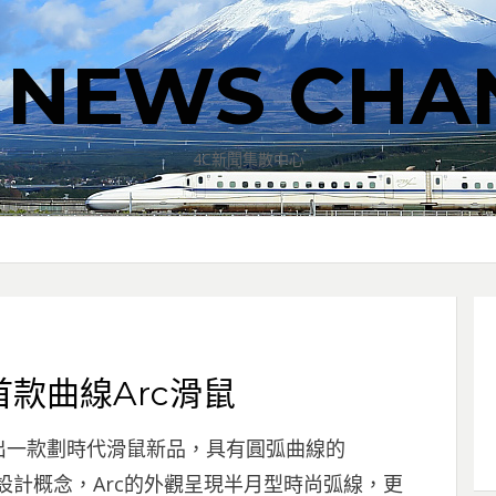
T NEWS CHA
4C新聞集散中心
款曲線Arc滑鼠
今日推出一款劃時代滑鼠新品，具有圓弧曲線的
以往滑鼠設計概念，Arc的外觀呈現半月型時尚弧線，更