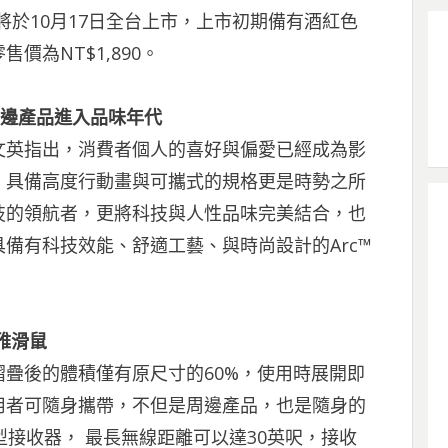
M滑鼠將於10月17日全台上市，上市初期備有酒紅色
為NT$1,890。
周邊產品進入品味年代
文英指出，消費者個人的喜好與偏愛已經成為影
，具備高度行動畫與可攜式的規格更是時勢之所
技的領航者，更將科技與人性品味完美結合，也
備有科技效能、舒適工藝、與時尚設計的Arc™
雅滑鼠
度折疊，摺疊後的體積僅有原尺寸的60%，使用時展開即
用者可隨身攜帶，不但是周邊產品，也是隨身的
線微型接收器， 最長無線距離可以達30英呎，接收