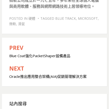
微軟公司成立於一九七五年，多年來在全球個人電腦
與商用軟體、服務與網際網路技術上居領導地位。
POSTED IN
硬體
TAGGED
BLUE TRACK
,
MICROSOFT
,
微軟
,
滑鼠
PREV
文
章
Blue Coat強化PacketShaper設備產品
導
NEXT
覽
Oracle推出應用整合架構(AIA)促銷管理解決方案
站內搜尋