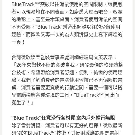
BlueTrack™”突破以往滑鼠使用的空間限制，讓使用
者可以輕易地在不同表面，如廚房大理石吧台、客廳
的地毯上，甚至是木頭桌面。消費者使用滑鼠的空間
不再受限，”BlueTrack”創造出超越以往的滑鼠使用
經驗，而微軟又再一次的為人類滑鼠史上寫下輝煌的
一頁！
台灣微軟娛樂暨裝置事業處副總經理周文英表示：
「26年來微軟不斷的突破自我，研發最佳的軟硬體整
合技術，希望帶給消費者舒適、便利、愉悅的使用經
驗。我們了解消費者的電腦使用習慣已不再侷限於書
桌，消費者需要更寬廣的行動空間，需要一個可以搭
配電腦適應各種環境的工具，”BlueTrack™”因此而
誕生了！」
”Blue Track”任意滑行各材質 室內戶外暢行無阻
除了雷射滑鼠，消費者可以有更好的選擇！微軟最新
研發的”BlueTrack™”技術，其反射感應範圍是雷射