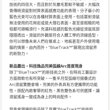
技術的四倍大，而且對於灰塵毛絮較不敏感，大幅改
善傳統滑鼠對材質表面感應功能的表現。分子最小的
藍色光束可以在各種材質表面上使用，包括雷射滑鼠
無法使用的花崗岩或是大理石表面，甚至是粗糙的地
毯都可順暢滑行。充滿科技感的藍色光線從滑鼠底部
隱隱透出，滑鼠的外觀是符合人體工學的流線造型，
你可以想像未來人們在餐桌上、地板甚至戶外使用電
腦的情景，由內而外，”BlueTrack™”展現出滑鼠界
的新勢力。
新品盡出，科技逸品完美弧線Arc首度現身
除了”BlueTrack™”的新技術之外，在時尚工藝設計
方面微軟也有所突破，一隻半月型弧線可摺疊式的
Arc滑鼠驚艷會場，完美的外表具有方便攜帶的功能
性，搭配內斂奢華的紅色、黑色雙色系可供選擇，讓
滑鼠搖身一變成為身上的時尚配件。
發表會現場的新品除了具備”BlueTrack™”技術的