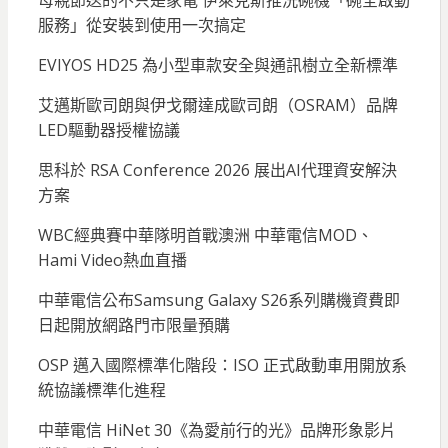
母親節送的不只是家電 伊萊克斯推洗碗機「碗全啟動
服務」從安裝到使用一次搞定
EVIYOS HD25 為小型車款安全與通訊樹立全新標準
艾邁斯歐司朗與伊戈爾達成歐司朗（OSRAM）品牌
LED驅動器授權協議
思科於 RSA Conference 2026 展出AI代理資安解決
方案
WBC經典賽中華隊明首戰澳洲 中華電信MOD、
Hami Video熱血直播
中華電信公布Samsung Galaxy S26系列購機資費即
日起開放網路門市限量預購
OSP 邁入國際標準化階段：ISO 正式啟動車用開放系
統協議標準化進程
中華電信 HiNet 30《為愛前行的光》品牌形象影片