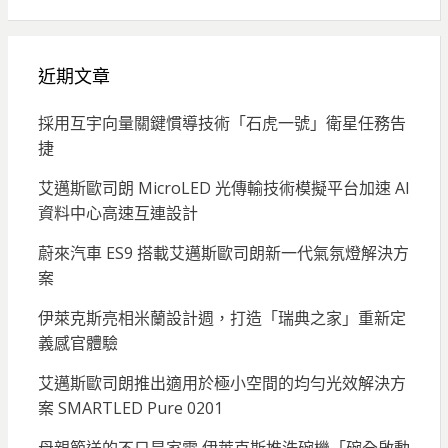
近期文章
採用互宇向量關鍵慣導技術「石虎一號」衛星任務告
捷
艾邁斯歐司朗 MicroLED 光傳輸技術模擬平台加速 AI
資料中心高速互連設計
蔚來汽車 ES9 搭載艾邁斯歐司朗新一代氣氛燈解決方
案
伊萊克斯亮相米蘭設計週，打造「瑞典之家」重新定
義感官體驗
艾邁斯歐司朗推出適用於極小空間的均勻光效解決方
案 SMARTLED Pure 0201