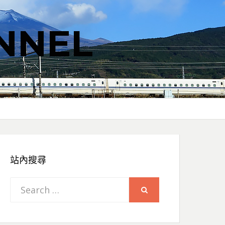
NNEL
站內搜尋
Search
SEARCH
for: