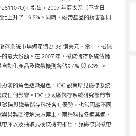
Doc# AP261107Q)」指出，2007 年亞太區（不含日
上升了 19.5%。同時，磁帶產品的銷售額則
帶儲存系統市場總產值為 38 億美元。當中，磁碟
最大份額。在 2007 年，磁碟儲存系統佔儲
自動化產品及磁帶機則各佔9.4% 與 6.3% 。
扮演的角色逐漸退色，IDC 觀察所見磁碟系統
成任何影響。IDC 亞太區儲存系統研究部門市
m 表示：「磁碟與磁帶儲存科技各有優勢，也常因應不同
檔與災難回復解決方案上。兩種科技各適其適，
磁帶庫以及抽取式硬碟機的推出，讓磁碟與磁帶