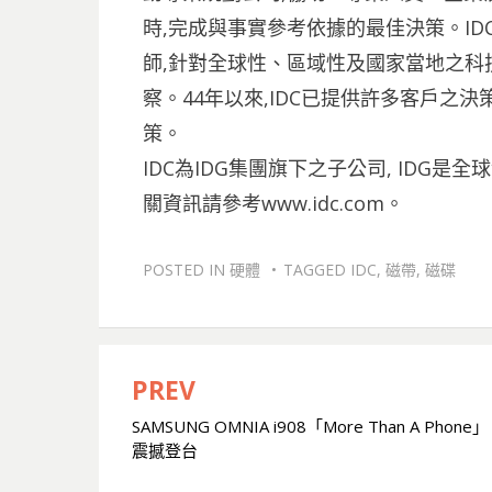
時,完成與事實參考依據的最佳決策。IDC
師,針對全球性、區域性及國家當地之科
察。44年以來,IDC已提供許多客戶之
策。
IDC為IDG集團旗下之子公司, IDG
關資訊請參考www.idc.com。
POSTED IN
硬體
TAGGED
IDC
,
磁帶
,
磁碟
PREV
文
SAMSUNG OMNIA i908「More Than A Phone」
章
震撼登台
導