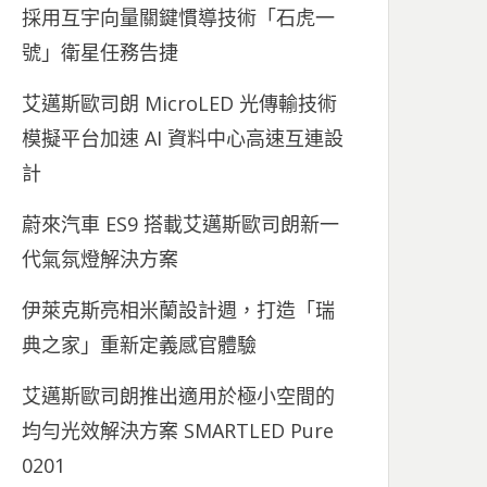
採用互宇向量關鍵慣導技術「石虎一
號」衛星任務告捷
艾邁斯歐司朗 MicroLED 光傳輸技術
模擬平台加速 AI 資料中心高速互連設
計
蔚來汽車 ES9 搭載艾邁斯歐司朗新一
代氣氛燈解決方案
伊萊克斯亮相米蘭設計週，打造「瑞
典之家」重新定義感官體驗
艾邁斯歐司朗推出適用於極小空間的
均勻光效解決方案 SMARTLED Pure
0201