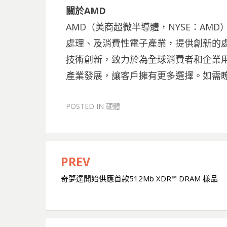
關於AMD
AMD（美商超微半導體，NYSE：AM
處理、及消費性電子產業，提供創新的處
技術創新，致力於為全球消費者和企業
產業發展，讓客戶擁有更多選擇。如需瞭解更多
POSTED IN
硬體
PREV
文
奇夢達開始供應首款512Mb XDR™ DRAM 樣品
章
導
覽