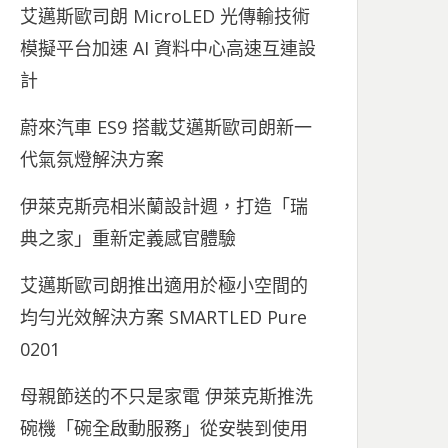
艾邁斯歐司朗 MicroLED 光傳輸技術
模擬平台加速 AI 資料中心高速互連設
計
蔚來汽車 ES9 搭載艾邁斯歐司朗新一
代氣氛燈解決方案
伊萊克斯亮相米蘭設計週，打造「瑞
典之家」重新定義感官體驗
艾邁斯歐司朗推出適用於極小空間的
均勻光效解決方案 SMARTLED Pure
0201
母親節送的不只是家電 伊萊克斯推洗
碗機「碗全啟動服務」從安裝到使用