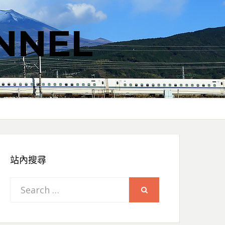
NNEL
站內搜尋
Search
SEARCH
for: