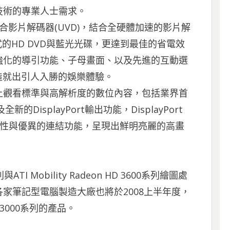
技術的專業人士需求。
化版的統合影片解碼器(UVD)，結合全硬體加速的影片解
式的HD DVD與藍光光碟，更達到最佳的省電效
強化的導引功能、子母畫面、以及先進的互動選
容，造就出引人入勝的娛樂體驗。
上觀看標準與高解析度的數位內容，包括業界首
的DisplayPort輸出功能，DisplayPort
彈性與優異的連結功能，呈現出鮮明亮麗的高畫
系列與ATI Mobility Radeon HD 3600系列繪圖處
家筆記型電腦製造大廠也將於2008上半年度，
HD 3000系列的產品。