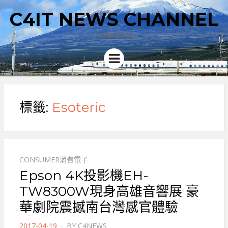
C4IT NEWS CHANNEL
4C新聞集散中心
Menu
標籤:
Esoteric
CONSUMER消費電子
Epson 4K投影機EH-
TW8300W現身高雄音響展 豪
華劇院震撼南台灣感官體驗
POSTED
2017-04-19
BY
C4NEWS