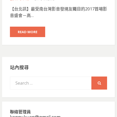
ON
【台北訊】最受南台灣影音發燒友矚目的2017首場影
音盛會－高…
READ MORE
站內搜尋
Search
for:
SEARCH
聯絡管理員