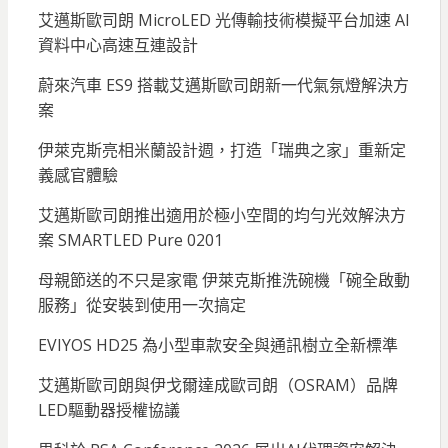
艾邁斯歐司朗 MicroLED 光傳輸技術模擬平台加速 AI
資料中心高速互連設計
蔚來汽車 ES9 搭載艾邁斯歐司朗新一代氣氛燈解決方
案
伊萊克斯亮相米蘭設計週，打造「瑞典之家」重新定
義感官體驗
艾邁斯歐司朗推出適用於極小空間的均勻光效解決方
案 SMARTLED Pure 0201
母親節送的不只是家電 伊萊克斯推洗碗機「碗全啟動
服務」從安裝到使用一次搞定
EVIYOS HD25 為小型車款安全與通訊樹立全新標準
艾邁斯歐司朗與伊戈爾達成歐司朗（OSRAM）品牌
LED驅動器授權協議