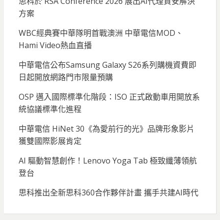
思科於 RSA Conference 2026 展出AI代理資安解決
方案
WBC經典賽中華隊明首戰澳洲 中華電信MOD、
Hami Video熱血直播
中華電信公布Samsung Galaxy S26系列購機資費即
日起開放網路門市限量預購
OSP 邁入國際標準化階段：ISO 正式啟動車用開放系
統協議標準化進程
中華電信 HiNet 30《為愛前行的光》品牌形象影片
獲雙國際影展肯定
AI 驅動智慧創作！Lenovo Yoga Tab 極致纖薄領航
登台
思科推出全新思科360合作夥伴計畫 攜手共建AI時代