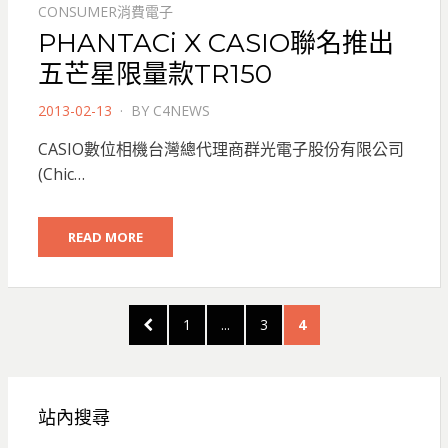
CONSUMER消費電子
PHANTACi X CASIO聯名推出
五芒星限量款TR150
POSTED
2013-02-13
BY
C4NEWS
ON
CASIO數位相機台灣總代理商群光電子股份有限公司
(Chic…
READ MORE
文
PREVIOUS
PAGE
PAGE
PAGE
1
...
3
4
章
PAGE
分
頁
站內搜尋