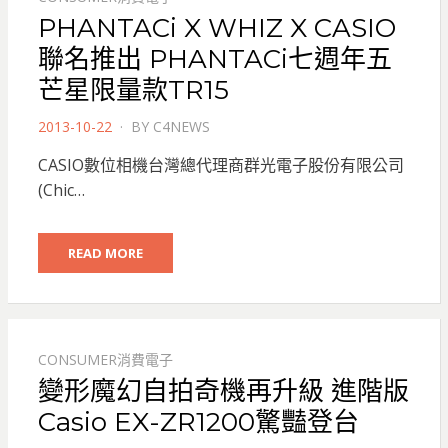
PHANTACi X WHIZ X CASIO
聯名推出 PHANTACi七週年五
芒星限量款TR15
POSTED
2013-10-22
BY
C4NEWS
ON
CASIO數位相機台灣總代理商群光電子股份有限公司
(Chic…
READ MORE
CONSUMER消費電子
變形魔幻自拍奇機再升級 進階版
Casio EX-ZR1200驚豔登台