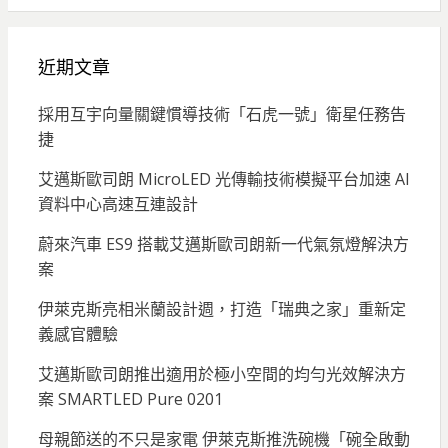
近期文章
採用互宇向量關鍵慣導技術「石虎一號」衛星任務告
捷
艾邁斯歐司朗 MicroLED 光傳輸技術模擬平台加速 AI
資料中心高速互連設計
蔚來汽車 ES9 搭載艾邁斯歐司朗新一代氣氛燈解決方
案
伊萊克斯亮相米蘭設計週，打造「瑞典之家」重新定
義感官體驗
艾邁斯歐司朗推出適用於極小空間的均勻光效解決方
案 SMARTLED Pure 0201
母親節送的不只是家電 伊萊克斯推洗碗機「碗全啟動